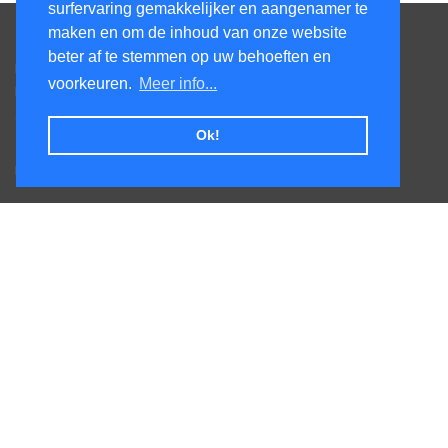
surfervaring gemakkelijker en aangenamer te
Contacteer ons
maken en om de inhoud van onze website
beter af te stemmen op uw behoeften en
Kens Services BV
voorkeuren.
Meer info...
Honsdonkstraat 25A
3120 Tremelo
Ok!
Tel. +32475620520
BTW BE0727.544.441
Veel gestelde vragen
Levertijden
Afhalen
Goederen terug sturen
Leveringskosten
Volg ons op