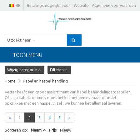
BE
Betalingsmogelijkheden
Website
Algemene voorwaarden
TOON MENU
Wijzig categorie
Filteren
Home
Kabel en haspel handling
Vetter heeft een groot assortiment van kabel behandelingstoestellen.
Of u nu kabeltrommels moet heffen met een evenaar of moet
opkrikken met een haspel vijzel , we kunnen het allemaal leveren.
«
1
2
3
4
5
»
Sorteren op:
Naam
Prijs
Nieuw