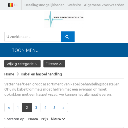
BE
Betalingsmogelijkheden
Website
Algemene voorwaarden
TOON MENU
Wijzig categorie
Filteren
Home
Kabel en haspel handling
Vetter heeft een groot assortiment van kabel behandelingstoestellen.
Of u nu kabeltrommels moet heffen met een evenaar of moet
opkrikken met een haspel vijzel , we kunnen het allemaal leveren.
«
1
2
3
4
5
»
Sorteren op:
Naam
Prijs
Nieuw