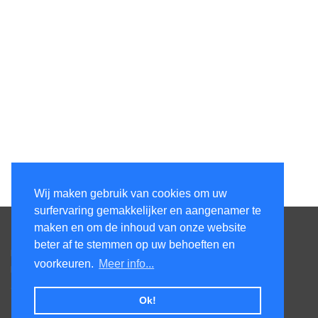
Wij maken gebruik van cookies om uw
surfervaring gemakkelijker en aangenamer te
Contacteer ons
maken en om de inhoud van onze website
beter af te stemmen op uw behoeften en
Kens Services BV
voorkeuren.
Meer info...
Honsdonkstraat 25A
3120 Tremelo
Ok!
Tel. +32475620520