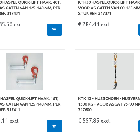
 HASPEL QUICK-LIFT HAAK, 40T,
KTH30 HASPEL QUICK-LIFT HAAK,
S GATEN VAN 125-140 MM, PER
VOOR AS GATEN VAN 80-125 MM 
EF. 317431
STUK REF. 317371
635.56
€ 284.44
excl.
excl.
HASPEL QUICK-LIFT HAAK, 16T,
KTK 13 - HIJSSCHOEN - HIJSVE
S GATEN VAN 125-140 MM, PER
1300 KG - VOOR ASGAT 75-90 MM
EF. 317411
317600
1.11
€ 557.85
excl.
excl.