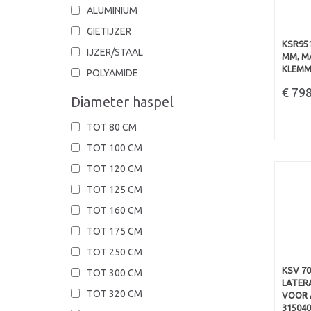
ALUMINIUM
GIETIJZER
KSR951
IJZER/STAAL
MM, MA
KLEMME
POLYAMIDE
€ 79
Diameter haspel
TOT 80 CM
TOT 100 CM
TOT 120 CM
TOT 125 CM
TOT 160 CM
TOT 175 CM
TOT 250 CM
KSV 7
TOT 300 CM
LATERA
TOT 320 CM
VOOR A
315040