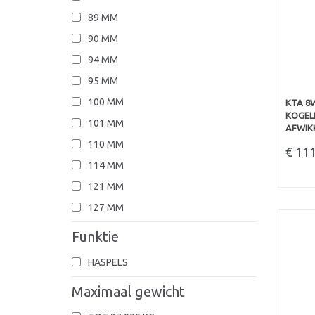
89 MM
90 MM
94 MM
95 MM
100 MM
KTA 8W
KOGEL
101 MM
AFWIKK
110 MM
€ 11
114 MM
121 MM
127 MM
Funktie
HASPELS
Maximaal gewicht