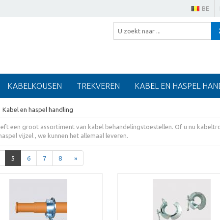
BE
KABELKOUSEN
TREKVEREN
KABEL EN HASPEL HAN
Kabel en haspel handling
eeft een groot assortiment van kabel behandelingstoestellen. Of u nu kabel
aspel vijzel , we kunnen het allemaal leveren.
5
6
7
8
»