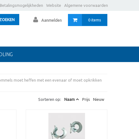
Betalingsmogelijkheden
Website
Algemene voorwaarden
ZOEKEN
0 items
Aanmelden
DLING
trommels moet heffen met een evenaar of moet opkrikken
Sorteren op:
Naam
Prijs
Nieuw