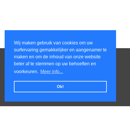
Wij maken gebruik van cookies om uw
surfervaring gemakkelijker en aangenamer te
Contacteer ons
maken en om de inhoud van onze website
beter af te stemmen op uw behoeften en
Kens Services BV
voorkeuren.
Meer info...
Honsdonkstraat 25A
3120 Tremelo
Ok!
Tel. +32475620520
BTW BE0727.544.441
Veel gestelde vragen
Levertijden
Afhalen