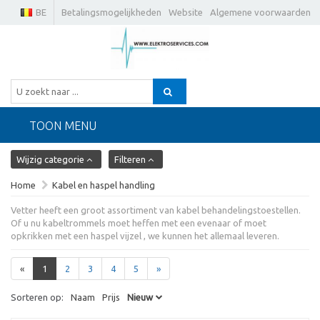
BE
Betalingsmogelijkheden
Website
Algemene voorwaarden
TOON MENU
Wijzig categorie
Filteren
Home
Kabel en haspel handling
Vetter heeft een groot assortiment van kabel behandelingstoestellen.
Of u nu kabeltrommels moet heffen met een evenaar of moet
opkrikken met een haspel vijzel , we kunnen het allemaal leveren.
«
1
2
3
4
5
»
Sorteren op:
Naam
Prijs
Nieuw