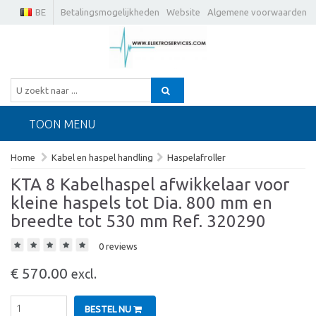
BE
Betalingsmogelijkheden
Website
Algemene voorwaarden
TOON MENU
Home
Kabel en haspel handling
Haspelafroller
KTA 8 Kabelhaspel afwikkelaar voor
kleine haspels tot Dia. 800 mm en
breedte tot 530 mm Ref. 320290
0 reviews
€ 570.00
excl.
BESTEL NU