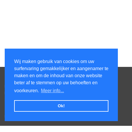
Wij maken gebruik van cookies om uw
surfervaring gemakkelijker en aangenamer te
Contacteer ons
maken en om de inhoud van onze website
beter af te stemmen op uw behoeften en
Kens Services BV
voorkeuren.
Meer info...
Honsdonkstraat 25A
3120 Tremelo
Ok!
Tel. +32475620520
BTW BE0727.544.441
Veel gestelde vragen