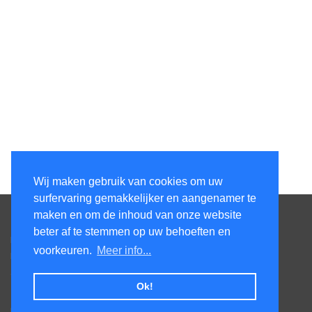
Wij maken gebruik van cookies om uw
surfervaring gemakkelijker en aangenamer te
Contacteer ons
maken en om de inhoud van onze website
beter af te stemmen op uw behoeften en
Kens Services BV
voorkeuren.
Meer info...
Honsdonkstraat 25A
3120 Tremelo
Ok!
Tel. +32475620520
BTW BE0727.544.441