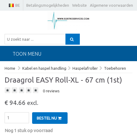
BE
Betalingsmogelijkheden
Website
Algemene voorwaarden
TOON MENU
Home
Kabel en haspel handling
Haspelafroller
Toebehoren
Draagrol EASY Roll-XL - 67 cm (1st)
0 reviews
€ 94.66
excl.
BESTEL NU
Nog 1 stuk op voorraad