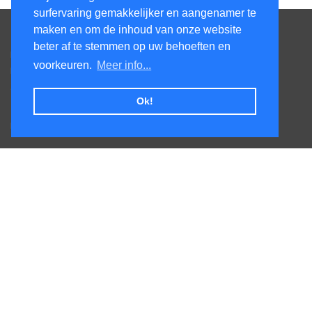
surfervaring gemakkelijker en aangenamer te
Contacteer ons
maken en om de inhoud van onze website
beter af te stemmen op uw behoeften en
Kens Services BV
voorkeuren.
Meer info...
Honsdonkstraat 25A
3120 Tremelo
Ok!
Tel. +32475620520
BTW BE0727.544.441
Veel gestelde vragen
Levertijden
Afhalen
Goederen terug sturen
Leveringskosten
Volg ons op