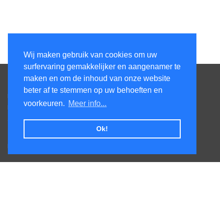
Wij maken gebruik van cookies om uw
surfervaring gemakkelijker en aangenamer te
Contacteer ons
maken en om de inhoud van onze website
beter af te stemmen op uw behoeften en
Kens Services BV
voorkeuren.
Meer info...
Honsdonkstraat 25A
3120 Tremelo
Ok!
Tel. +32475620520
BTW BE0727.544.441
Veel gestelde vragen
Levertijden
Afhalen
Goederen terug sturen