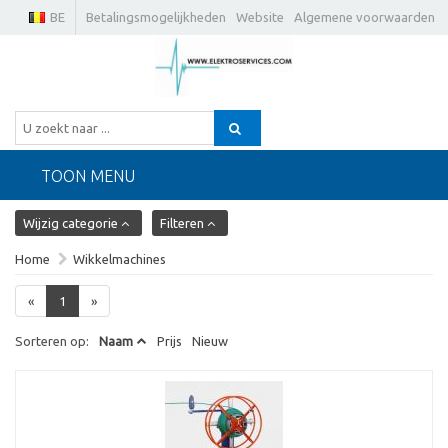
BE
Betalingsmogelijkheden
Website
Algemene voorwaarden
TOON MENU
Wijzig categorie
Filteren
Home
Wikkelmachines
«
1
»
Sorteren op:
Naam
Prijs
Nieuw