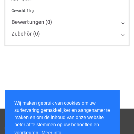
Gewicht 1 kg
Bewertungen (0)
Zubehör (0)
Wij maken gebruik van cookies om uw
surfervaring gemakkelijker en aangenamer te
Rufen Sie uns an
maken en om de inhoud van onze website
beter af te stemmen op uw behoeften en
Kens Services BV
voorkeuren.
Meer info...