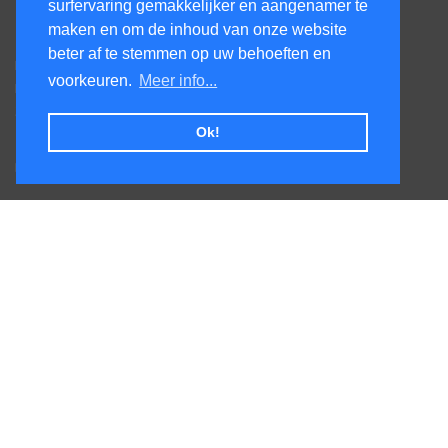
surfervaring gemakkelijker en aangenamer te
Contacteer ons
maken en om de inhoud van onze website
beter af te stemmen op uw behoeften en
Kens Services BV
voorkeuren.
Meer info...
Honsdonkstraat 25A
3120 Tremelo
Ok!
Tel. +32475620520
BTW BE0727.544.441
Veel gestelde vragen
Levertijden
Afhalen
Goederen terug sturen
Leveringskosten
Volg ons op