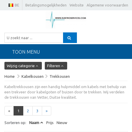
BE
Betalingsmogelijkheden
Website
Algemene voorwaarden
TOON MENU
Wijzig categorie
Filteren
Home
Kabelkousen
Trekkousen
Kabeltrekkousen zijn een handig hulpmiddel om kabels met behulp van
een trekveer door kabelgoten of buizen door te trekken. Wij verdelen
de trekkousen van Vetter, Duitse kwaliteit.
«
1
2
3
»
Sorteren op:
Naam
Prijs
Nieuw