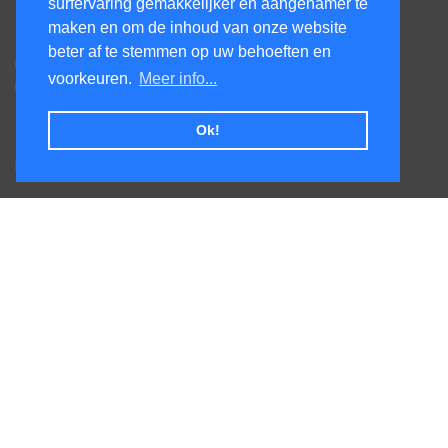
surfervaring gemakkelijker en aangenamer te
Contacteer ons
maken en om de inhoud van onze website
beter af te stemmen op uw behoeften en
Kens Services BV
voorkeuren.
Meer info...
Honsdonkstraat 25A
3120 Tremelo
Ok!
Tel. +32475620520
BTW BE0727.544.441
Veel gestelde vragen
Levertijden
Afhalen
Goederen terug sturen
Leveringskosten
Volg ons op
© Elektroservices 2026 - Webwinkel door
Winfakt Online