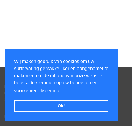
Wij maken gebruik van cookies om uw
surfervaring gemakkelijker en aangenamer te
Contacteer ons
maken en om de inhoud van onze website
beter af te stemmen op uw behoeften en
Kens Services BV
voorkeuren.
Meer info...
Honsdonkstraat 25A
3120 Tremelo
Ok!
Tel. +32475620520
BTW BE0727.544.441
Veel gestelde vragen