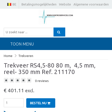
BE
Betalingsmogelijkheden
Website
Algemene voorwaarden
TOON MENU
Home
Trekveren
Trekveer RS4,5-80 80 m,  4,5 mm,
reel- 350 mm Ref. 211170
0 reviews
€ 401.11
excl.
BESTEL NU