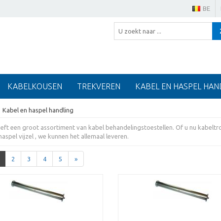
BE
KABELKOUSEN
TREKVEREN
KABEL EN HASPEL HAN
Kabel en haspel handling
eeft een groot assortiment van kabel behandelingstoestellen. Of u nu kabel
aspel vijzel , we kunnen het allemaal leveren.
2
3
4
5
»