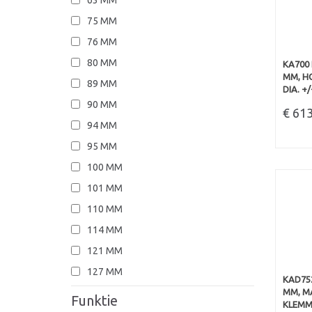
75 MM
76 MM
80 MM
KA700 
MM, H
89 MM
DIA. +
90 MM
€ 61
94 MM
95 MM
100 MM
101 MM
110 MM
114 MM
121 MM
127 MM
KAD752
MM, MA
Funktie
KLEMME