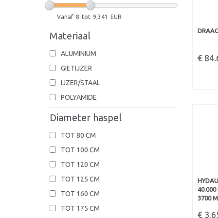
Vanaf
8
tot
9,341
EUR
DRAAGR
Materiaal
ALUMINIUM
€ 84
GIETIJZER
IJZER/STAAL
POLYAMIDE
Diameter haspel
TOT 80 CM
TOT 100 CM
TOT 120 CM
TOT 125 CM
HYDAU
40.000
TOT 160 CM
3700 M
TOT 175 CM
€ 3,