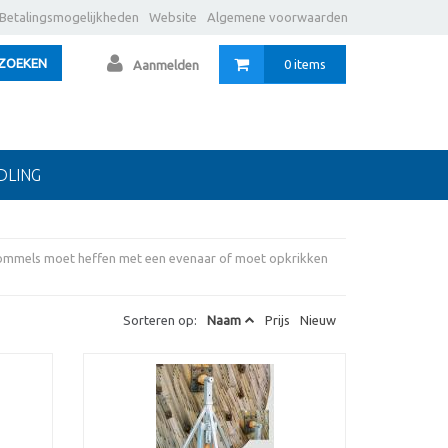
Betalingsmogelijkheden
Website
Algemene voorwaarden
ZOEKEN
0 items
Aanmelden
DLING
trommels moet heffen met een evenaar of moet opkrikken
Sorteren op:
Naam
Prijs
Nieuw