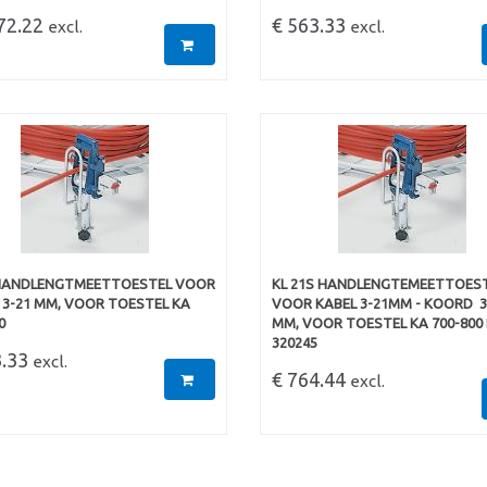
072.22
€ 563.33
excl.
excl.
 HANDLENGTMEETTOESTEL VOOR
KL 21S HANDLENGTEMEETTOES
 3-21 MM, VOOR TOESTEL KA
VOOR KABEL 3-21MM - KOORD  3
0
MM, VOOR TOESTEL KA 700-800 
320245
3.33
excl.
€ 764.44
excl.